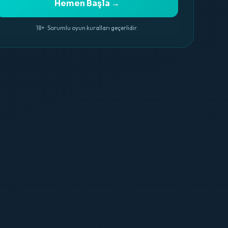
Hemen Başla →
18+ · Sorumlu oyun kuralları geçerlidir.