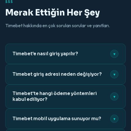
SSS
Merak Ettiğin Her Şey
Timebet hakkında en çok sorulan sorular ve yanıtları.
Timebet'e nasıl giriş yapılır?
▾
Timebet'e giriş yapmak için güncel adres olan
Timebet giriş adresi neden değişiyor?
tr.timebet869giris.com adresini tarayıcınıza yazın.
▾
Kayıtlı üyeler kullanıcı adı ve şifreleriyle doğrudan giriş
BTK (Bilgi Teknolojileri ve İletişim Kurumu) kararlarıyla
yapabilir. İlk kez üye oluyorsanız "Üye Ol" butonuna
Timebet'te hangi ödeme yöntemleri
bazı bahis platformlarının alan adlarına dönemsel
tıklayarak formu doldurun ve hesabınızı etkinleştirin.
▾
kabul ediliyor?
erişim kısıtlaması uygulanabilmektedir. Bu nedenle
👍
👎
Faydalı mıydı?
Timebet, kullanıcılarına kesintisiz hizmet sunabilmek
Timebet platformunda banka havalesi, EFT, kripto para
adına alternatif giriş adresleri yayınlamaktadır. Güncel
Timebet mobil uygulama sunuyor mu?
(Bitcoin, USDT, ETH), papara ve çeşitli e-cüzdan
▾
adrese her zaman resmi sosyal medya hesapları veya
yöntemleriyle para yatırma ve çekme işlemi