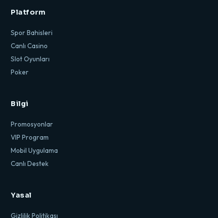
Platform
Spor Bahisleri
Canlı Casino
Slot Oyunları
Poker
Bilgi
Promosyonlar
VIP Program
Mobil Uygulama
Canlı Destek
Yasal
Gizlilik Politikası