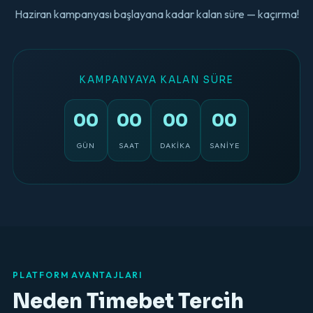
Haziran kampanyası başlayana kadar kalan süre — kaçırma!
KAMPANYAYA KALAN SÜRE
00
00
00
00
GÜN
SAAT
DAKIKA
SANIYE
PLATFORM AVANTAJLARI
Neden Timebet Tercih