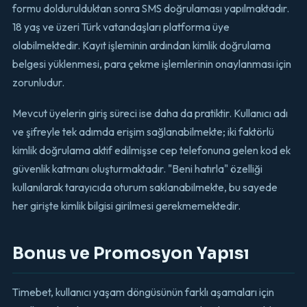
formu doldurulduktan sonra SMS doğrulaması yapılmaktadır.
18 yaş ve üzeri Türk vatandaşları platforma üye
olabilmektedir. Kayıt işleminin ardından kimlik doğrulama
belgesi yüklenmesi, para çekme işlemlerinin onaylanması için
zorunludur.
Mevcut üyelerin giriş süreci ise daha da pratiktir. Kullanıcı adı
ve şifreyle tek adımda erişim sağlanabilmekte; iki faktörlü
kimlik doğrulama aktif edilmişse cep telefonuna gelen kod ek
güvenlik katmanı oluşturmaktadır. "Beni hatırla" özelliği
kullanılarak tarayıcıda oturum saklanabilmekte, bu sayede
her girişte kimlik bilgisi girilmesi gerekmemektedir.
Bonus ve Promosyon Yapısı
Timebet, kullanıcı yaşam döngüsünün farklı aşamaları için