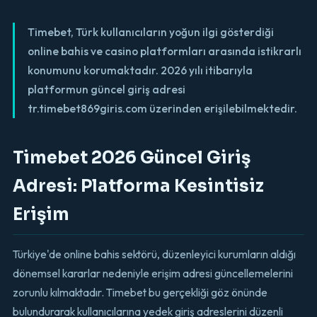
Timebet, Türk kullanıcıların yoğun ilgi gösterdiği
online bahis ve casino platformları arasında istikrarlı
konumunu korumaktadır. 2026 yılı itibarıyla
platformun güncel giriş adresi
tr.timebet869giris.com üzerinden erişilebilmektedir.
Timebet 2026 Güncel Giriş
Adresi: Platforma Kesintisiz
Erişim
Türkiye'de online bahis sektörü, düzenleyici kurumların aldığı
dönemsel kararlar nedeniyle erişim adresi güncellemelerini
zorunlu kılmaktadır. Timebet bu gerçekliği göz önünde
bulundurarak kullanıcılarına yedek giriş adreslerini düzenli