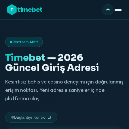
timebet
T
☀
Platform Aktif
Timebet
— 2026
Güncel Giriş Adresi
Kesintisiz bahis ve casino deneyimi için doğrulanmış
erişim noktası. Yeni adresle saniyeler içinde
platforma ulaş.
Bağlantıyı Kontrol Et