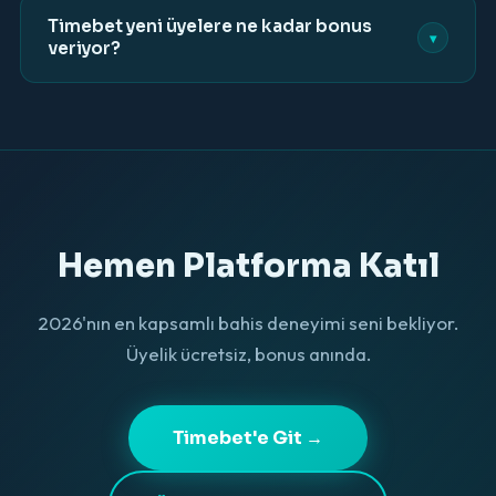
bu sayfa üzerinden ulaşabilirsiniz.
Evet, Timebet Android ve iOS cihazlara uyumlu mobil
gerçekleştirebilirsiniz. Para çekme işlemleri genellikle
Timebet yeni üyelere ne kadar bonus
uygulama sunmaktadır. Uygulamayı doğrudan APK
15 dakika ile 2 saat arasında tamamlanmaktadır.
▾
veriyor?
👍
👎
Faydalı mıydı?
olarak indirebilir ya da mobil tarayıcınızdan platforma
👍
👎
Faydalı mıydı?
erişerek tam özellikli deneyim yaşayabilirsiniz. Mobil
Timebet 2026 yılı itibarıyla yeni üyelerine ilk para
arayüz masaüstüyle eşit işlevselliğe sahiptir.
yatırma işlemlerine özel %100'e varan hoş geldin
bonusu sunmaktadır. Bunun yanı sıra kayıp bonusları,
👍
👎
Faydalı mıydı?
freespin kampanyaları ve VIP programı kapsamında
düzenli promosyonlar yer almaktadır. Güncel
kampanyalar için platform üzerindeki Promosyonlar
Hemen Platforma Katıl
bölümünü takip etmeniz önerilir.
👍
👎
Faydalı mıydı?
2026'nın en kapsamlı bahis deneyimi seni bekliyor.
Üyelik ücretsiz, bonus anında.
Timebet'e Git →