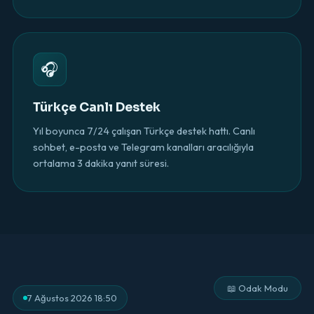
🎧
Türkçe Canlı Destek
Yıl boyunca 7/24 çalışan Türkçe destek hattı. Canlı
sohbet, e-posta ve Telegram kanalları aracılığıyla
ortalama 3 dakika yanıt süresi.
📖 Odak Modu
7 Ağustos 2026 18:50