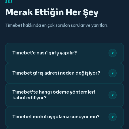
SSS
Merak Ettiğin Her Şey
Timebet hakkında en çok sorulan sorular ve yanıtları.
Timebet'e nasıl giriş yapılır?
▾
Timebet'e giriş yapmak için güncel adres olan
Timebet giriş adresi neden değişiyor?
tr.timebet869giris.com adresini tarayıcınıza yazın.
▾
Kayıtlı üyeler kullanıcı adı ve şifreleriyle doğrudan giriş
BTK (Bilgi Teknolojileri ve İletişim Kurumu) kararlarıyla
yapabilir. İlk kez üye oluyorsanız "Üye Ol" butonuna
Timebet'te hangi ödeme yöntemleri
bazı bahis platformlarının alan adlarına dönemsel
tıklayarak formu doldurun ve hesabınızı etkinleştirin.
▾
kabul ediliyor?
erişim kısıtlaması uygulanabilmektedir. Bu nedenle
👍
👎
Faydalı mıydı?
Timebet, kullanıcılarına kesintisiz hizmet sunabilmek
Timebet platformunda banka havalesi, EFT, kripto para
adına alternatif giriş adresleri yayınlamaktadır. Güncel
Timebet mobil uygulama sunuyor mu?
(Bitcoin, USDT, ETH), papara ve çeşitli e-cüzdan
▾
adrese her zaman resmi sosyal medya hesapları veya
yöntemleriyle para yatırma ve çekme işlemi