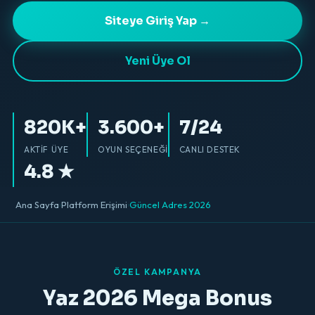
Siteye Giriş Yap →
Yeni Üye Ol
820K+
3.600+
7/24
AKTIF ÜYE
OYUN SEÇENEĞI
CANLI DESTEK
4.8 ★
KULLANICI PUANI
Ana Sayfa
Platform Erişimi
Güncel Adres 2026
›
›
ÖZEL KAMPANYA
Yaz 2026 Mega Bonus