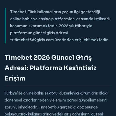
Timebet, Türk kullanıcıların yoğun ilgi gösterdiği
online bahis ve casino platformları arasında istikrarlı
konumunu korumaktadır. 2026 yılı itibarıyla
platformun güncel giriş adresi
tr.timebet869giris.com üzerinden erişilebilmektedir.
Timebet 2026 Güncel Giriş
Adresi: Platforma Kesintisiz
Erişim
Türkiye'de online bahis sektörü, düzenleyici kurumların aldığı
dönemsel kararlar nedeniyle erişim adresi güncellemelerini
zorunlu kılmaktadır. Timebet bu gerçekliği göz önünde
bulundurarak kullanıcılarına yedek giriş adreslerini düzenli