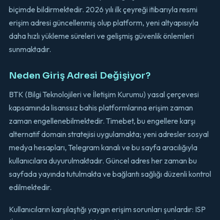
biçimde bildirmektedir. 2026 yılı ilk çeyreği itibarıyla resmi
erişim adresi güncellenmiş olup platform, yeni altyapısıyla
daha hızlı yükleme süreleri ve gelişmiş güvenlik önlemleri
sunmaktadır.
Neden Giriş Adresi Değişiyor?
BTK (Bilgi Teknolojileri ve İletişim Kurumu) yasal çerçevesi
kapsamında lisanssız bahis platformlarına erişim zaman
zaman engellenebilmektedir. Timebet, bu engellere karşı
alternatif domain stratejisi uygulamakta; yeni adresler sosyal
medya hesapları, Telegram kanalı ve bu sayfa aracılığıyla
kullanıcılara duyurulmaktadır. Güncel adres her zaman bu
sayfada yayında tutulmakta ve bağlantı sağlığı düzenli kontrol
edilmektedir.
Kullanıcıların karşılaştığı yaygın erişim sorunları şunlardır: ISP