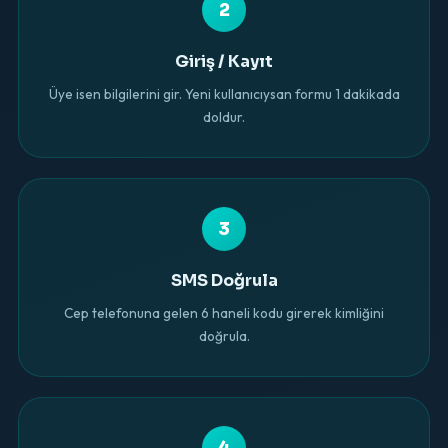
2
Giriş / Kayıt
Üye isen bilgilerini gir. Yeni kullanıcıysan formu 1 dakikada
doldur.
3
SMS Doğrula
Cep telefonuna gelen 6 haneli kodu girerek kimliğini
doğrula.
4