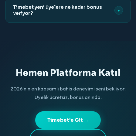
bu sayfa üzerinden ulaşabilirsiniz.
Evet, Timebet Android ve iOS cihazlara uyumlu mobil
gerçekleştirebilirsiniz. Para çekme işlemleri genellikle
Timebet yeni üyelere ne kadar bonus
uygulama sunmaktadır. Uygulamayı doğrudan APK
15 dakika ile 2 saat arasında tamamlanmaktadır.
▾
veriyor?
👍
👎
Faydalı mıydı?
olarak indirebilir ya da mobil tarayıcınızdan platforma
👍
👎
Faydalı mıydı?
erişerek tam özellikli deneyim yaşayabilirsiniz. Mobil
Timebet 2026 yılı itibarıyla yeni üyelerine ilk para
arayüz masaüstüyle eşit işlevselliğe sahiptir.
yatırma işlemlerine özel %100'e varan hoş geldin
bonusu sunmaktadır. Bunun yanı sıra kayıp bonusları,
👍
👎
Faydalı mıydı?
freespin kampanyaları ve VIP programı kapsamında
düzenli promosyonlar yer almaktadır. Güncel
kampanyalar için platform üzerindeki Promosyonlar
Hemen Platforma Katıl
bölümünü takip etmeniz önerilir.
👍
👎
Faydalı mıydı?
2026'nın en kapsamlı bahis deneyimi seni bekliyor.
Üyelik ücretsiz, bonus anında.
Timebet'e Git →