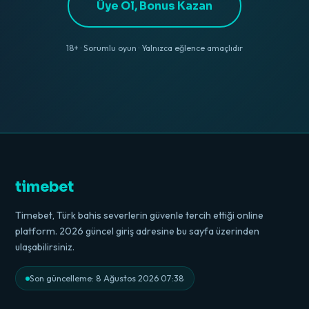
Üye Ol, Bonus Kazan
18+ · Sorumlu oyun · Yalnızca eğlence amaçlıdır
timebet
Timebet, Türk bahis severlerin güvenle tercih ettiği online
platform. 2026 güncel giriş adresine bu sayfa üzerinden
ulaşabilirsiniz.
Son güncelleme: 8 Ağustos 2026 07:38