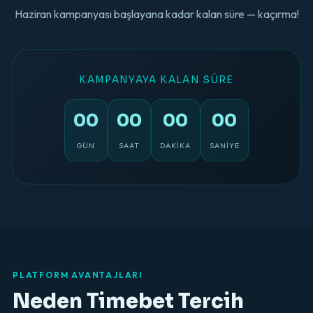
Haziran kampanyası başlayana kadar kalan süre — kaçırma!
KAMPANYAYA KALAN SÜRE
00
00
00
00
GÜN
SAAT
DAKIKA
SANIYE
PLATFORM AVANTAJLARI
Neden Timebet Tercih