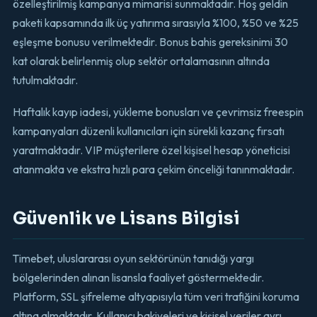
özelleştirilmiş kampanya mimarisi sunmaktadır. Hoş geldin
paketi kapsamında ilk üç yatırıma sırasıyla %100, %50 ve %25
eşleşme bonusu verilmektedir. Bonus bahis gereksinimi 30
kat olarak belirlenmiş olup sektör ortalamasının altında
tutulmaktadır.
Haftalık kayıp iadesi, yükleme bonusları ve çevrimsiz freespin
kampanyaları düzenli kullanıcıları için sürekli kazanç fırsatı
yaratmaktadır. VIP müşterilere özel kişisel hesap yöneticisi
atanmakta ve ekstra hızlı para çekim önceliği tanınmaktadır.
Güvenlik ve Lisans Bilgisi
Timebet, uluslararası oyun sektörünün tanıdığı yargı
bölgelerinden alınan lisansla faaliyet göstermektedir.
Platform, SSL şifreleme altyapısıyla tüm veri trafiğini koruma
altına almaktadır. Kullanıcı bakiyeleri ve kişisel veriler ayrı