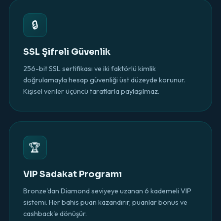
🔒
SSL Şifreli Güvenlik
256-bit SSL sertifikası ve iki faktörlü kimlik
doğrulamayla hesap güvenliği üst düzeyde korunur.
Kişisel veriler üçüncü taraflarla paylaşılmaz.
🏆
VIP Sadakat Programı
Bronze'dan Diamond seviyeye uzanan 6 kademeli VIP
sistemi. Her bahis puan kazandırır, puanlar bonus ve
cashback'e dönüşür.