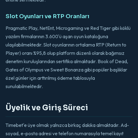
Slot Oyunları ve RTP Oranları
Pragmatic Play, NetEnt, Microgaming ve Red Tiger gibi köklü
yazılım firmalarının 3.600'ü aşan oyun kataloğuna
ulaşılabilmektedir. Slot oyunlarının ortalama RTP (Return to
Player) oranı %95,8 olup platform düzenli olarak bağımsız
denetim kuruluşlarından sertifika almaktadır. Book of Dead,
Gates of Olympus ve Sweet Bonanza gibi popüler başlıklar
özel günler için arttırılmış ödeme tablosuyla
sunulabilmektedir.
Üyelik ve Giriş Süreci
Timebet'e üye olmak yalnızca birkaç dakika almaktadır. Ad-
soyad, e-posta adresi ve telefon numarasıyla temel kayıt