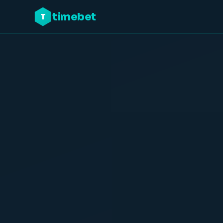
timebet
T