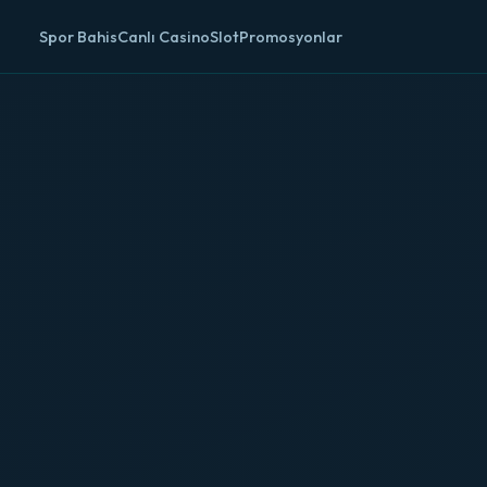
Spor Bahis
Canlı Casino
Slot
Promosyonlar