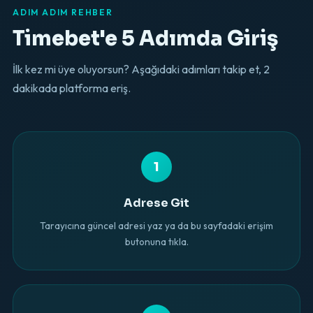
ADIM ADIM REHBER
Timebet'e 5 Adımda Giriş
İlk kez mi üye oluyorsun? Aşağıdaki adımları takip et, 2
dakikada platforma eriş.
1
Adrese Git
Tarayıcına güncel adresi yaz ya da bu sayfadaki erişim
butonuna tıkla.