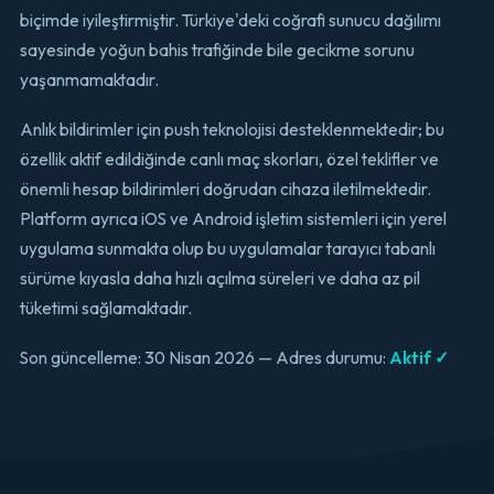
biçimde iyileştirmiştir. Türkiye'deki coğrafi sunucu dağılımı
sayesinde yoğun bahis trafiğinde bile gecikme sorunu
yaşanmamaktadır.
Anlık bildirimler için push teknolojisi desteklenmektedir; bu
özellik aktif edildiğinde canlı maç skorları, özel teklifler ve
önemli hesap bildirimleri doğrudan cihaza iletilmektedir.
Platform ayrıca iOS ve Android işletim sistemleri için yerel
uygulama sunmakta olup bu uygulamalar tarayıcı tabanlı
sürüme kıyasla daha hızlı açılma süreleri ve daha az pil
tüketimi sağlamaktadır.
Son güncelleme:
30 Nisan 2026
— Adres durumu:
Aktif ✓