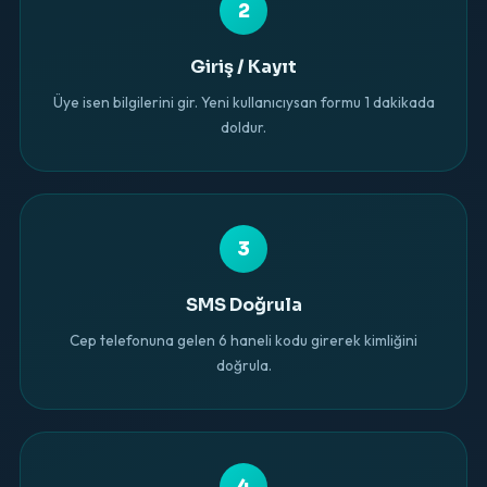
2
Giriş / Kayıt
Üye isen bilgilerini gir. Yeni kullanıcıysan formu 1 dakikada
doldur.
3
SMS Doğrula
Cep telefonuna gelen 6 haneli kodu girerek kimliğini
doğrula.
4