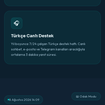
🎧
Türkçe Canlı Destek
Yıl boyunca 7/24 çalışan Türkçe destek hattı. Canlı
sohbet, e-posta ve Telegram kanalları aracılığıyla
ortalama 3 dakika yanıt süresi.
📖 Odak Modu
8 Ağustos 2026 14:09