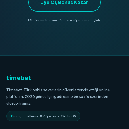
Üye Ol, Bonus Kazan
18+ · Sorumlu oyun · Yalnızca eğlence amaçlıdır
timebet
Timebet, Türk bahis severlerin güvenle tercih ettiği online
platform. 2026 güncel giriş adresine bu sayfa üzerinden
ulaşabilirsiniz.
Son güncelleme: 8 Ağustos 2026 14:09