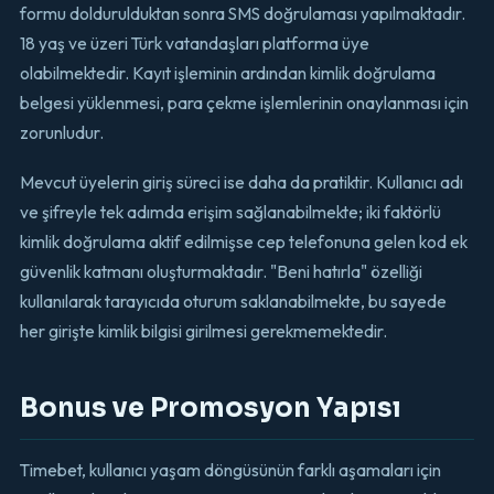
formu doldurulduktan sonra SMS doğrulaması yapılmaktadır.
18 yaş ve üzeri Türk vatandaşları platforma üye
olabilmektedir. Kayıt işleminin ardından kimlik doğrulama
belgesi yüklenmesi, para çekme işlemlerinin onaylanması için
zorunludur.
Mevcut üyelerin giriş süreci ise daha da pratiktir. Kullanıcı adı
ve şifreyle tek adımda erişim sağlanabilmekte; iki faktörlü
kimlik doğrulama aktif edilmişse cep telefonuna gelen kod ek
güvenlik katmanı oluşturmaktadır. "Beni hatırla" özelliği
kullanılarak tarayıcıda oturum saklanabilmekte, bu sayede
her girişte kimlik bilgisi girilmesi gerekmemektedir.
Bonus ve Promosyon Yapısı
Timebet, kullanıcı yaşam döngüsünün farklı aşamaları için