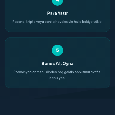
Para Yatır
Papara, kripto veya banka havalesiyle hızla bakiye yükle.
5
Bonus Al, Oyna
Promosyonlar menüsünden hoş geldin bonusunu aktifle,
bahis yap!