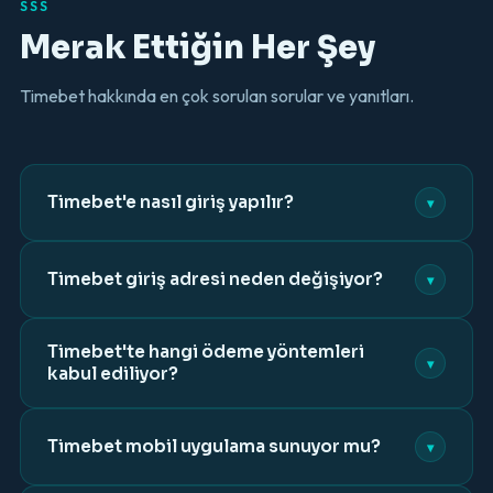
SSS
Merak Ettiğin Her Şey
Timebet hakkında en çok sorulan sorular ve yanıtları.
Timebet'e nasıl giriş yapılır?
▾
Timebet'e giriş yapmak için güncel adres olan
Timebet giriş adresi neden değişiyor?
tr.timebet869giris.com adresini tarayıcınıza yazın.
▾
Kayıtlı üyeler kullanıcı adı ve şifreleriyle doğrudan giriş
BTK (Bilgi Teknolojileri ve İletişim Kurumu) kararlarıyla
yapabilir. İlk kez üye oluyorsanız "Üye Ol" butonuna
Timebet'te hangi ödeme yöntemleri
bazı bahis platformlarının alan adlarına dönemsel
tıklayarak formu doldurun ve hesabınızı etkinleştirin.
▾
kabul ediliyor?
erişim kısıtlaması uygulanabilmektedir. Bu nedenle
👍
👎
Faydalı mıydı?
Timebet, kullanıcılarına kesintisiz hizmet sunabilmek
Timebet platformunda banka havalesi, EFT, kripto para
adına alternatif giriş adresleri yayınlamaktadır. Güncel
Timebet mobil uygulama sunuyor mu?
(Bitcoin, USDT, ETH), papara ve çeşitli e-cüzdan
▾
adrese her zaman resmi sosyal medya hesapları veya
yöntemleriyle para yatırma ve çekme işlemi