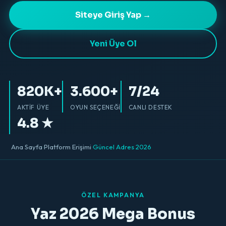
Siteye Giriş Yap →
Yeni Üye Ol
820K+
3.600+
7/24
AKTIF ÜYE
OYUN SEÇENEĞI
CANLI DESTEK
4.8 ★
KULLANICI PUANI
Ana Sayfa
Platform Erişimi
Güncel Adres 2026
›
›
ÖZEL KAMPANYA
Yaz 2026 Mega Bonus